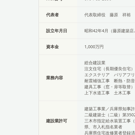
代表者
代表取締役 藤原 祥裕
設立年月日
昭和42年4月（藤原建築
資本金
1,000万円
総合建設業
注文住宅（長期優良住宅）
エクステリア バリアフリ
業務内容
耐震補強工事 断熱・防音
建具工事（窓・扉等取替）
上下水道工事 土木工事
建築工事業／兵庫県知事許可
二級建築士（二級）第3502
建設業許可
三木市指定給水装置工事（
県、市入札指名業者
兵庫県住宅改修業者登録済