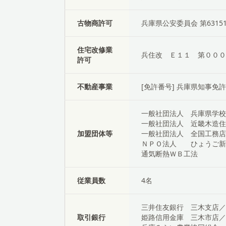
古物商許可
兵庫県公安委員会 第631512
住宅改修業
兵住改 Ｅ１１ 第０００
許可
不動産事業
[免許番号] 兵庫県知事免
一般社団法人 兵庫県学校
一般社団法人 近畿木造住
加盟団体等
一般社団法人 全国工務店
ＮＰＯ法人 ひょうご新
通気断熱ＷＢ工法
従業員数
4名
三井住友銀行 三木支店／
取引銀行
姫路信用金庫 三木市店／