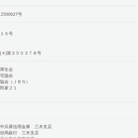
500027号
１５号
許(４)第３５０３７８号
厚生会
宅協会
協会（ＪＢＮ）
民家２１
中兵庫信用金庫 三木支店
但馬銀行 三木支店