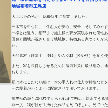
地域密着型工務店
大工出身の私が、昭和43年に創業しました。
三木市を中心に、「住む人が安心、安全、そして心やす
ー様とは違う、細部まで施主様の夢が実現された個性あ
田舎と団地が混ざり合う地域柄、特徴ある家づくりが求
た。
天然素材（珪藻土、漆喰）やムク材（桧や杉）を多く使
また、家を長持ちさせるために湿気対策に取り組み、通
おります。
私は木にこだわり続け、木の手入れの仕方や特性などを
への愛着がわくように配慮させて頂いております。
施主様の層も20代後半から70代まで幅広く対応できる
非一度、我が社が手掛けた作品を見てほしい。見ていた